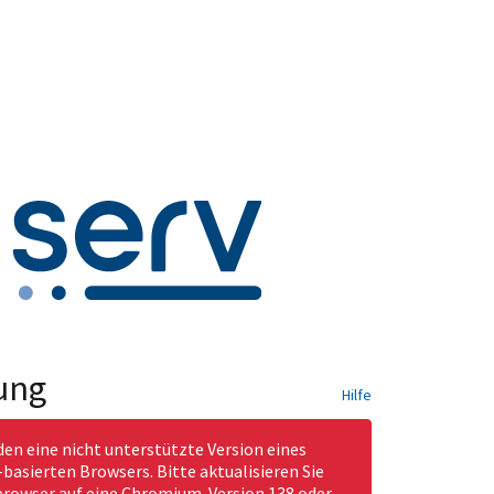
ung
Hilfe
den eine nicht unterstützte Version eines
asierten Browsers. Bitte aktualisieren Sie
rowser auf eine Chromium-Version 138 oder